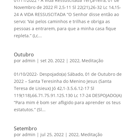
01/11/2022 - A Vida Ressuscitada Terça-feira, 01 de
Novembro de 2022 Fl 2,5-11 Sl 22(21),26-32 Lc 14,15-
24 A VIDA RESSUSCITADA “O Senhor disse então ao
servo: ‘Vai pelos caminhos e trilhas e obriga as
pessoas a entrarem, para que a minha casa fique
repleta.” (Lc...
Outubro
por
admin
|
set 20, 2022
|
2022
,
Meditação
01/10/2022- Despojado(a) Sábado, 01 de Outubro de
2022 – Santa Teresinha do Menino Jesus (Santa
Teresa de Lisieux) Jó 42,1-3.5.6.12-17 Sl
119(118),66.71.75.91.125.130 Lc 17-24 DESPOJADO(A)
“Para mim é bom ser afligido para aprender os teus
estatutos.” (Sl...
Setembro
por
admin
|
jul 25, 2022
|
2022
,
Meditação