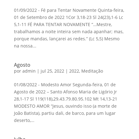
01/09/2022 - Fé para Tentar Novamente Quinta-feira,
01 de Setembro de 2022 1Cor 3,18-23 Sl 24(23),1-6 Lc
5,1-11 FÉ PARA TENTAR NOVAMENTE “…Mestre,
trabalhamos a noite inteira sem nada apanhar; mas,
porque mandas, lançarei as redes.” (Lc 5,5) Mesmo
na nossa...
Agosto
por
admin
|
jul 25, 2022
|
2022
,
Meditação
01/08/2022 - Modesto Amor Segunda-feira, 01 de
Agosto de 2022 – Santo Afonso Maria de Ligório Jr
28,1-17 Sl 119(118),29.43.79.80.95.102 Mt 14,13-21
MODESTO AMOR “Jesus, ouvindo isso (a morte de
João Batista), partiu dali, de barco, para um lugar
deserto,...